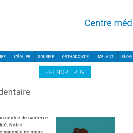
Centre médi
IRE
L'ÉQUIPE
SOURIRE
ORTHODONTIE
IMPLANT
BLOG
PRENDRE RDV
dentaire
au centre de nanterre
ité. Notre
 panoplie de soins